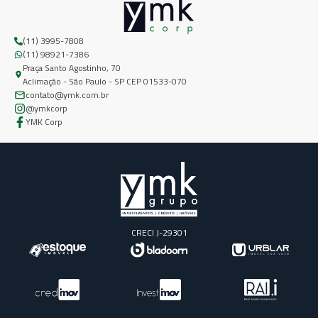
(11) 3995-7808
(11) 98921-7386
Praça Santo Agostinho, 70
Aclimação - São Paulo - SP CEP 01533-070
contato@ymk.com.br
@ymkcorp
YMK Corp
CRECI J-29301